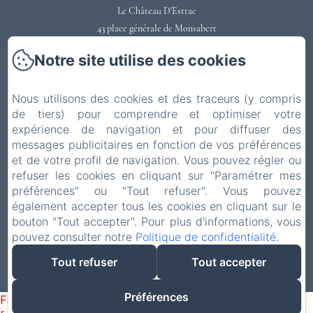
Le Château D'Estrac
43 place générale de Monsabert
40300 - HASTINGUES
Notre site utilise des cookies
0558731220
Contactez nous
Nous utilisons des cookies et des traceurs (y compris
Accueil
de tiers) pour comprendre et optimiser votre
Votre Séjour
expérience de navigation et pour diffuser des
messages publicitaires en fonction de vos préférences
Hébergements
et de votre profil de navigation. Vous pouvez régler ou
Privatisation
refuser les cookies en cliquant sur "Paramétrer mes
Événements
préférences" ou "Tout refuser". Vous pouvez
Balades
également accepter tous les cookies en cliquant sur le
Contact
bouton "Tout accepter". Pour plus d'informations, vous
pouvez consulter notre
Politique de confidentialité
.
Tout refuser
Tout accepter
Créé par Amenitiz
Préférences
Failed to load BookingEngine/index: Loading chunk 1322