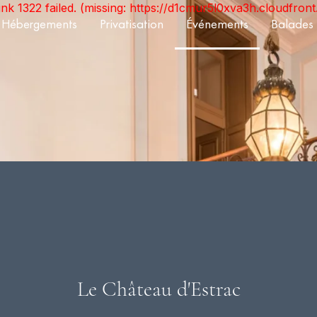
unk 1322 failed. (missing: https://d1cmur5l0xva3h.cloudfr
Hébergements
Privatisation
Événements
Balades
Le Château d'Estrac