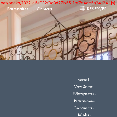
ont.net/packs/1322-c6e932f9d3d27b65-1bf7c4dc6a241241.js)
Partenaires
Contact
RÉSERVER
Accueil
Votre Séjour
Hébergements
Privatisation
Événements
Balades