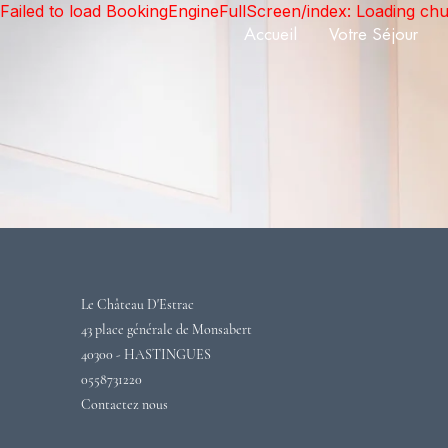
Failed to load BookingEngineFullScreen/index: Loading ch
Accueil
Votre Séjour
Le Château D'Estrac
43 place générale de Monsabert
40300 - HASTINGUES
0558731220
Contactez nous