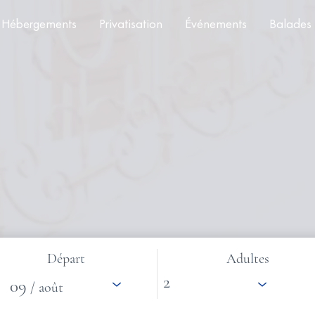
Hébergements
Privatisation
Événements
Balades
Départ
Adultes
09
/ août