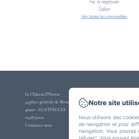
Fer à repasser
Salon
Voir toutes les commodités
Le Château D'Estrac
Notre site utili
43 place générale de Monsabert
40300 - HASTINGUES
Nous utilisons des cookie
0558731220
de navigation et pour dif
Contactez nous
navigation. Vous pouvez 
refuser". Vous pouvez éga