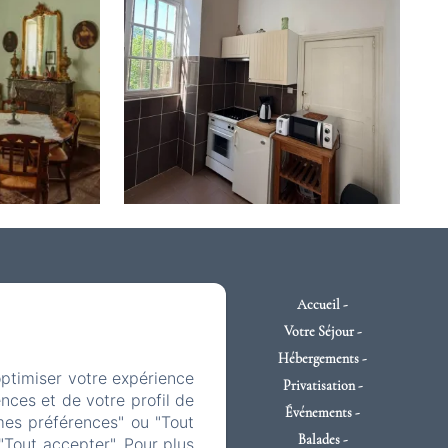
Accueil
Votre Séjour
Hébergements
optimiser votre expérience
Privatisation
nces et de votre profil de
Événements
mes préférences" ou "Tout
Balades
"Tout accepter". Pour plus