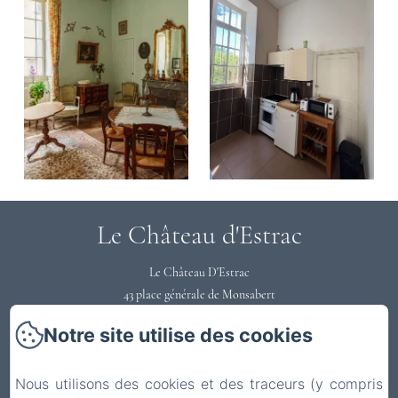
Le Château d'Estrac
Le Château D'Estrac
43 place générale de Monsabert
40300 - HASTINGUES
Notre site utilise des cookies
0558731220
Contactez nous
Nous utilisons des cookies et des traceurs (y compris
Accueil