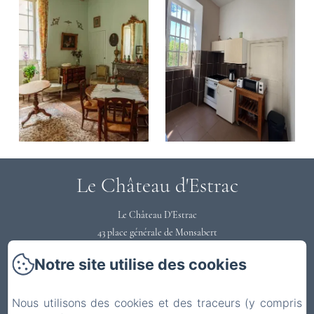
Le Château d'Estrac
Le Château D'Estrac
43 place générale de Monsabert
40300 - HASTINGUES
Notre site utilise des cookies
0558731220
Contactez nous
Nous utilisons des cookies et des traceurs (y compris
Accueil