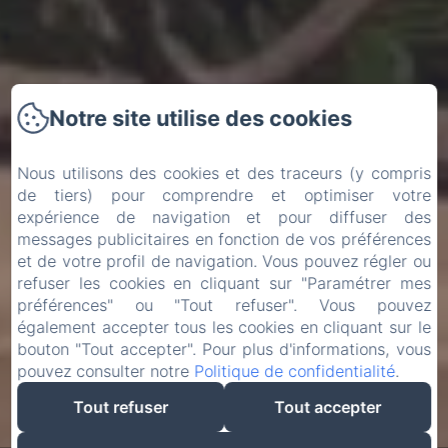
Notre site utilise des cookies
Nous utilisons des cookies et des traceurs (y compris
de tiers) pour comprendre et optimiser votre
expérience de navigation et pour diffuser des
messages publicitaires en fonction de vos préférences
et de votre profil de navigation. Vous pouvez régler ou
refuser les cookies en cliquant sur "Paramétrer mes
préférences" ou "Tout refuser". Vous pouvez
également accepter tous les cookies en cliquant sur le
bouton "Tout accepter". Pour plus d'informations, vous
pouvez consulter notre
Politique de confidentialité
.
Tout refuser
Tout accepter