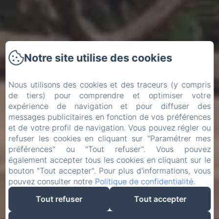
Notre site utilise des cookies
Nous utilisons des cookies et des traceurs (y compris
de tiers) pour comprendre et optimiser votre
expérience de navigation et pour diffuser des
messages publicitaires en fonction de vos préférences
et de votre profil de navigation. Vous pouvez régler ou
refuser les cookies en cliquant sur "Paramétrer mes
préférences" ou "Tout refuser". Vous pouvez
également accepter tous les cookies en cliquant sur le
bouton "Tout accepter". Pour plus d'informations, vous
pouvez consulter notre
Politique de confidentialité
.
Tout refuser
Tout accepter