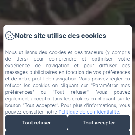
Notre site utilise des cookies
Nous utilisons des cookies et des traceurs (y compris
de tiers) pour comprendre et optimiser votre
expérience de navigation et pour diffuser des
messages publicitaires en fonction de vos préférences
et de votre profil de navigation. Vous pouvez régler ou
refuser les cookies en cliquant sur "Paramétrer mes
préférences" ou "Tout refuser". Vous pouvez
également accepter tous les cookies en cliquant sur le
bouton "Tout accepter". Pour plus d'informations, vous
pouvez consulter notre
Politique de confidentialité
.
Tout refuser
Tout accepter