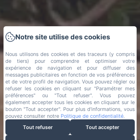
Notre site utilise des cookies
Nous utilisons des cookies et des traceurs (y compris
de tiers) pour comprendre et optimiser votre
expérience de navigation et pour diffuser des
messages publicitaires en fonction de vos préférences
et de votre profil de navigation. Vous pouvez régler ou
refuser les cookies en cliquant sur "Paramétrer mes
préférences" ou "Tout refuser". Vous pouvez
également accepter tous les cookies en cliquant sur le
bouton "Tout accepter". Pour plus d'informations, vous
pouvez consulter notre
Politique de confidentialité
.
Tout refuser
Tout accepter