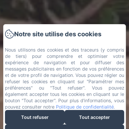
Notre site utilise des cookies
Nous utilisons des cookies et des traceurs (y compris
de tiers) pour comprendre et optimiser votre
expérience de navigation et pour diffuser des
messages publicitaires en fonction de vos préférences
et de votre profil de navigation. Vous pouvez régler ou
refuser les cookies en cliquant sur "Paramétrer mes
préférences" ou "Tout refuser". Vous pouvez
également accepter tous les cookies en cliquant sur le
bouton "Tout accepter". Pour plus d'informations, vous
pouvez consulter notre
Politique de confidentialité
.
Tout refuser
Tout accepter