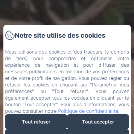
Notre site utilise des cookies
Nous utilisons des cookies et des traceurs (y compris
de tiers) pour comprendre et optimiser votre
expérience de navigation et pour diffuser des
messages publicitaires en fonction de vos préférences
et de votre profil de navigation. Vous pouvez régler ou
refuser les cookies en cliquant sur "Paramétrer mes
préférences" ou "Tout refuser". Vous pouvez
également accepter tous les cookies en cliquant sur le
bouton "Tout accepter". Pour plus d'informations, vous
pouvez consulter notre
Politique de confidentialité
.
Tout refuser
Tout accepter