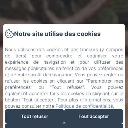
Notre site utilise des cookies
Nous utilisons des cookies et des traceurs (y compris
de tiers) pour comprendre et optimiser votre
expérience de navigation et pour diffuser des
messages publicitaires en fonction de vos préférences
et de votre profil de navigation. Vous pouvez régler ou
refuser les cookies en cliquant sur "Paramétrer mes
préférences" ou "Tout refuser". Vous pouvez
également accepter tous les cookies en cliquant sur le
bouton "Tout accepter". Pour plus d'informations, vous
pouvez consulter notre
Politique de confidentialité
.
Tout refuser
Tout accepter