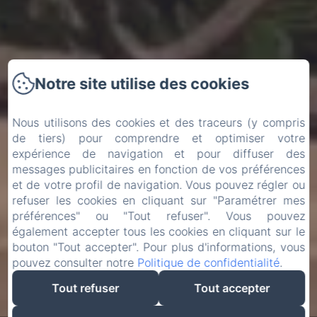
Notre site utilise des cookies
Nous utilisons des cookies et des traceurs (y compris
de tiers) pour comprendre et optimiser votre
expérience de navigation et pour diffuser des
messages publicitaires en fonction de vos préférences
et de votre profil de navigation. Vous pouvez régler ou
refuser les cookies en cliquant sur "Paramétrer mes
préférences" ou "Tout refuser". Vous pouvez
également accepter tous les cookies en cliquant sur le
bouton "Tout accepter". Pour plus d'informations, vous
pouvez consulter notre
Politique de confidentialité
.
Tout refuser
Tout accepter