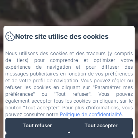
Notre site utilise des cookies
Nous utilisons des cookies et des traceurs (y compris
de tiers) pour comprendre et optimiser votre
expérience de navigation et pour diffuser des
messages publicitaires en fonction de vos préférences
et de votre profil de navigation. Vous pouvez régler ou
refuser les cookies en cliquant sur "Paramétrer mes
préférences" ou "Tout refuser". Vous pouvez
également accepter tous les cookies en cliquant sur le
bouton "Tout accepter". Pour plus d'informations, vous
pouvez consulter notre
Politique de confidentialité
.
Tout refuser
Tout accepter