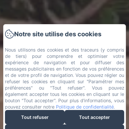
Notre site utilise des cookies
Nous utilisons des cookies et des traceurs (y compris
de tiers) pour comprendre et optimiser votre
expérience de navigation et pour diffuser des
messages publicitaires en fonction de vos préférences
et de votre profil de navigation. Vous pouvez régler ou
refuser les cookies en cliquant sur "Paramétrer mes
préférences" ou "Tout refuser". Vous pouvez
également accepter tous les cookies en cliquant sur le
bouton "Tout accepter". Pour plus d'informations, vous
pouvez consulter notre
Politique de confidentialité
.
Tout refuser
Tout accepter