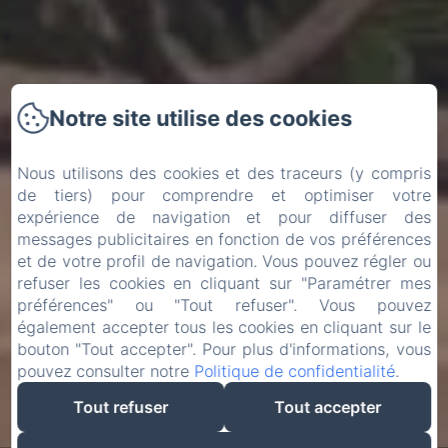
Notre site utilise des cookies
Nous utilisons des cookies et des traceurs (y compris
de tiers) pour comprendre et optimiser votre
expérience de navigation et pour diffuser des
messages publicitaires en fonction de vos préférences
et de votre profil de navigation. Vous pouvez régler ou
refuser les cookies en cliquant sur "Paramétrer mes
préférences" ou "Tout refuser". Vous pouvez
également accepter tous les cookies en cliquant sur le
bouton "Tout accepter". Pour plus d'informations, vous
pouvez consulter notre
Politique de confidentialité
.
Tout refuser
Tout accepter