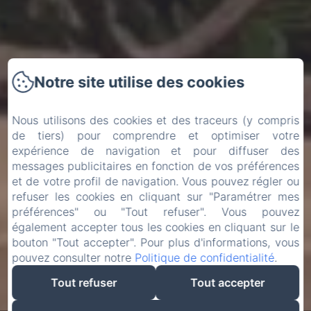
Notre site utilise des cookies
Nous utilisons des cookies et des traceurs (y compris
de tiers) pour comprendre et optimiser votre
expérience de navigation et pour diffuser des
messages publicitaires en fonction de vos préférences
et de votre profil de navigation. Vous pouvez régler ou
refuser les cookies en cliquant sur "Paramétrer mes
préférences" ou "Tout refuser". Vous pouvez
également accepter tous les cookies en cliquant sur le
bouton "Tout accepter". Pour plus d'informations, vous
pouvez consulter notre
Politique de confidentialité
.
Tout refuser
Tout accepter