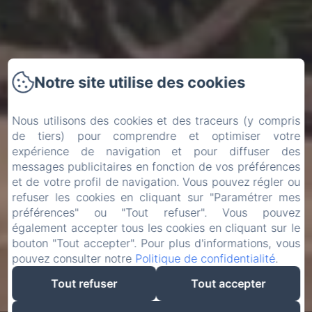
Notre site utilise des cookies
Nous utilisons des cookies et des traceurs (y compris
de tiers) pour comprendre et optimiser votre
expérience de navigation et pour diffuser des
messages publicitaires en fonction de vos préférences
et de votre profil de navigation. Vous pouvez régler ou
refuser les cookies en cliquant sur "Paramétrer mes
préférences" ou "Tout refuser". Vous pouvez
également accepter tous les cookies en cliquant sur le
bouton "Tout accepter". Pour plus d'informations, vous
pouvez consulter notre
Politique de confidentialité
.
Tout refuser
Tout accepter