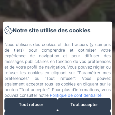
Notre site utilise des cookies
Nous utilisons des cookies et des traceurs (y compris
de tiers) pour comprendre et optimiser votre
expérience de navigation et pour diffuser des
messages publicitaires en fonction de vos préférences
et de votre profil de navigation. Vous pouvez régler ou
refuser les cookies en cliquant sur "Paramétrer mes
préférences" ou "Tout refuser". Vous pouvez
également accepter tous les cookies en cliquant sur le
bouton "Tout accepter". Pour plus d'informations, vous
pouvez consulter notre
Politique de confidentialité
.
Tout refuser
Tout accepter