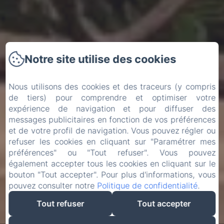
Notre site utilise des cookies
Nous utilisons des cookies et des traceurs (y compris
de tiers) pour comprendre et optimiser votre
expérience de navigation et pour diffuser des
messages publicitaires en fonction de vos préférences
et de votre profil de navigation. Vous pouvez régler ou
refuser les cookies en cliquant sur "Paramétrer mes
préférences" ou "Tout refuser". Vous pouvez
également accepter tous les cookies en cliquant sur le
bouton "Tout accepter". Pour plus d'informations, vous
pouvez consulter notre
Politique de confidentialité
.
Tout refuser
Tout accepter