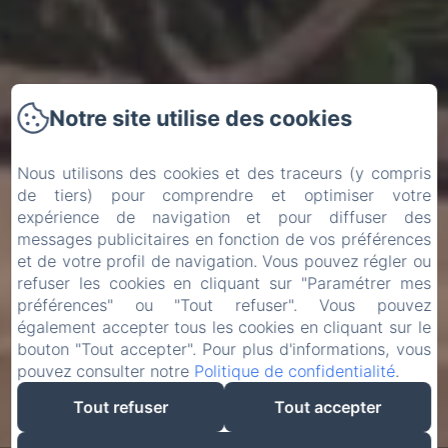
Notre site utilise des cookies
Nous utilisons des cookies et des traceurs (y compris
de tiers) pour comprendre et optimiser votre
expérience de navigation et pour diffuser des
messages publicitaires en fonction de vos préférences
et de votre profil de navigation. Vous pouvez régler ou
refuser les cookies en cliquant sur "Paramétrer mes
préférences" ou "Tout refuser". Vous pouvez
également accepter tous les cookies en cliquant sur le
bouton "Tout accepter". Pour plus d'informations, vous
pouvez consulter notre
Politique de confidentialité
.
Tout refuser
Tout accepter