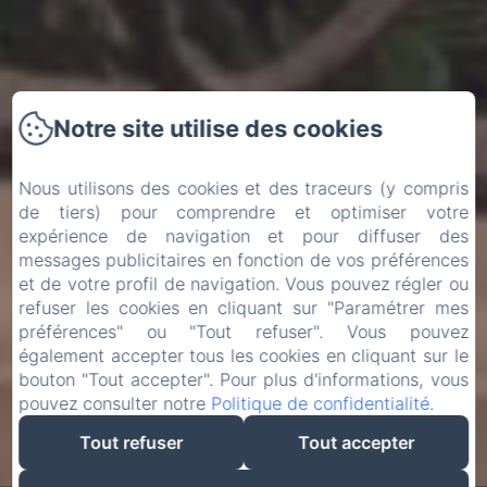
Notre site utilise des cookies
Nous utilisons des cookies et des traceurs (y compris
de tiers) pour comprendre et optimiser votre
expérience de navigation et pour diffuser des
messages publicitaires en fonction de vos préférences
et de votre profil de navigation. Vous pouvez régler ou
refuser les cookies en cliquant sur "Paramétrer mes
préférences" ou "Tout refuser". Vous pouvez
également accepter tous les cookies en cliquant sur le
bouton "Tout accepter". Pour plus d'informations, vous
pouvez consulter notre
Politique de confidentialité
.
Tout refuser
Tout accepter