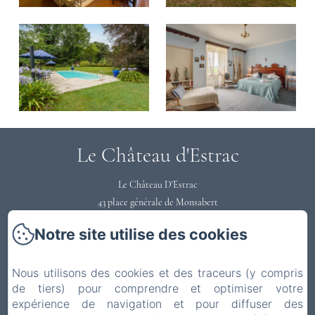
Le Château d'Estrac
Le Château D'Estrac
43 place générale de Monsabert
40300 - HASTINGUES
Notre site utilise des cookies
0558731220
Contactez nous
Nous utilisons des cookies et des traceurs (y compris
Accueil
de tiers) pour comprendre et optimiser votre
Votre Séjour
expérience de navigation et pour diffuser des