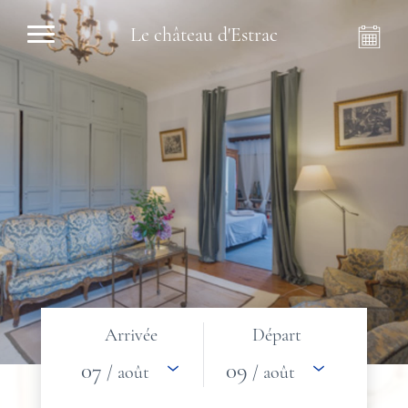
Le château d'Estrac
Arrivée
Départ
07
09
/ août
/ août