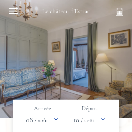
Le château d'Estrac
Arrivée
Départ
08
10
/ août
/ août