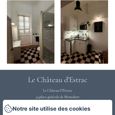
Le Château d'Estrac
Le Château D'Estrac
43 place générale de Monsabert
40300 - HASTINGUES
Notre site utilise des cookies
0558731220